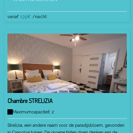
vanaf
135€
/nacht
Chambre STRELIZIA
Maximumcapaciteit: 2
Strelizia, een andere naam voor de paradijsbloem, gevonden
in Creoolse tuinen. De groene tinten doen denken aan de