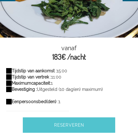
1733063732882
vanaf
183€ /nacht
Tijdstip van aankomst :
15:00
Tijdstip van vertrek :
11:00
Maximumcapaciteit:
1
Bevestiging :
Uitgesteld (10 dag(en) maximum)
Eenpersoonsbed(den) :
1
RESERVEREN