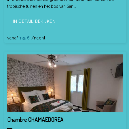
tropische tuinen en het bos van San...
IN DETAIL BEKIJKEN
vanaf
135€
/nacht
Chambre CHAMAEDOREA