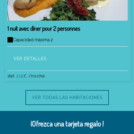
1 nuit avec dîner pour 2 personnes
Capacidad máxima:2
VER DETALLES
del
215€
/noche
VER TODAS LAS HABITACIONES
¡Ofrezca una tarjeta regalo !