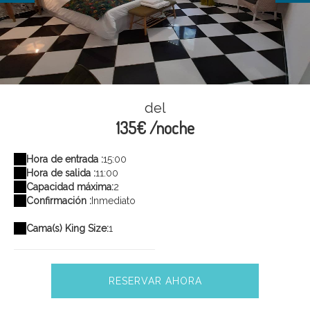
Chamaedorea (9)
del
135€ /noche
Hora de entrada :
15:00
Hora de salida :
11:00
Capacidad máxima:
2
Confirmación :
Inmediato
Cama(s) King Size:
1
RESERVAR AHORA