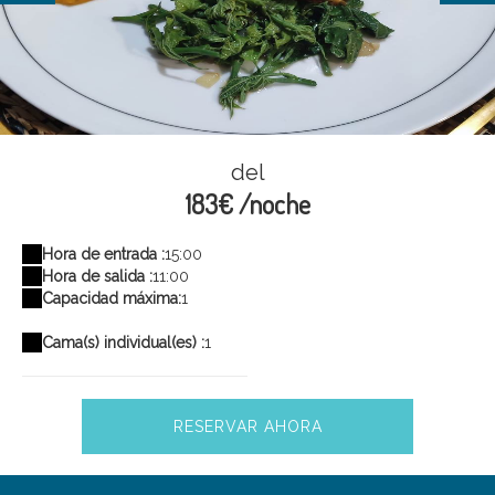
1733063732882
del
183€ /noche
Hora de entrada :
15:00
Hora de salida :
11:00
Capacidad máxima:
1
Cama(s) individual(es) :
1
RESERVAR AHORA