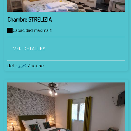
Chambre STRELIZIA
Capacidad máxima:2
VER DETALLES
del
135€
/noche